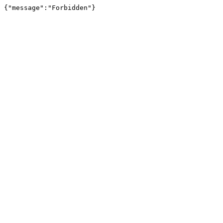
{"message":"Forbidden"}