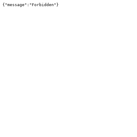
{"message":"Forbidden"}