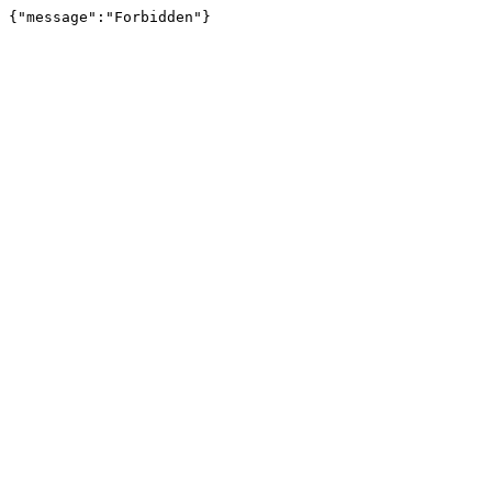
{"message":"Forbidden"}