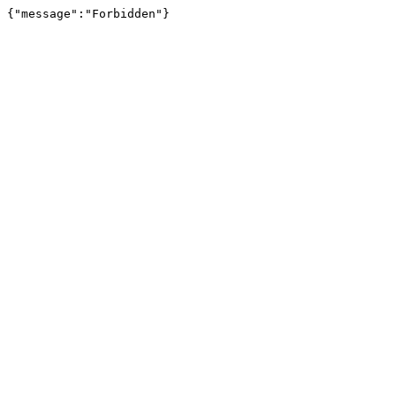
{"message":"Forbidden"}