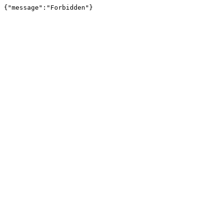
{"message":"Forbidden"}