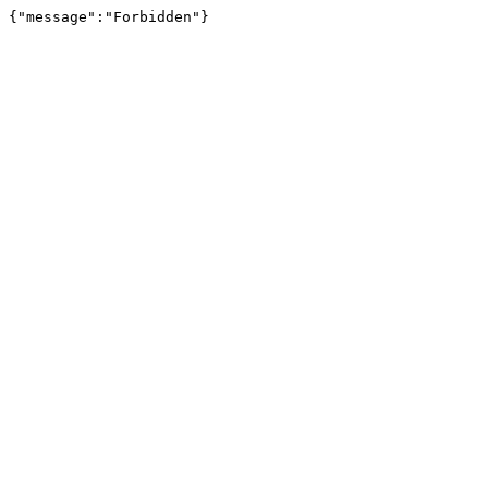
{"message":"Forbidden"}