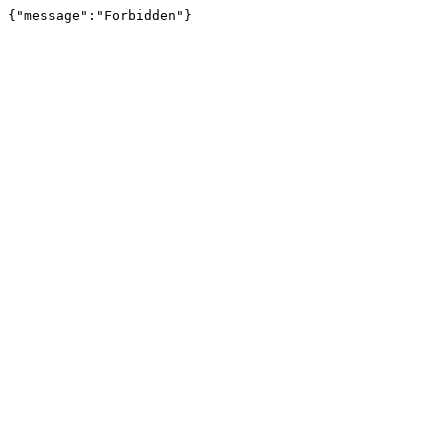
{"message":"Forbidden"}