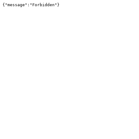
{"message":"Forbidden"}