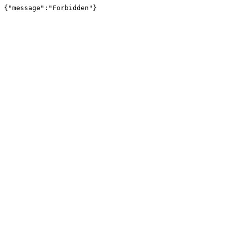
{"message":"Forbidden"}