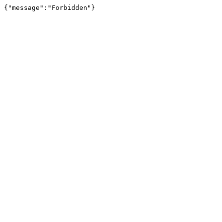
{"message":"Forbidden"}