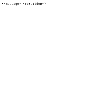
{"message":"Forbidden"}