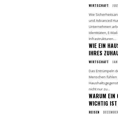
WIRTSCHAFT
JUL
Wie Sicherheitsan
und Advanced Hu
Unternehmen arbe
Identitäten, E-Ma
Infrastrukturen....
WIE EIN HA
IHRES ZUHA
WIRTSCHAFT
JAN
Das Entrümpeln d
Menschen fühlen s
Haushaltsgegenst
nicht nur zu...
WARUM EIN 
WICHTIG IST
REISEN
DECEMBER