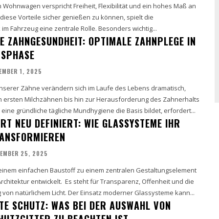
m Wohnwagen verspricht Freiheit, Flexibilität und ein hohes Maß an
iese Vorteile sicher genießen zu können, spielt die
 im Fahrzeug eine zentrale Rolle. Besonders wichtig...
E ZAHNGESUNDHEIT: OPTIMALE ZAHNPLEGE IN
NSPHASE
EMBER 1, 2025
nserer Zähne verändern sich im Laufe des Lebens dramatisch,
 ersten Milchzähnen bis hin zur Herausforderung des Zahnerhalts
Während eine gründliche tägliche Mundhygiene die Basis bildet, erfordert...
T NEU DEFINIERT: WIE GLASSYSTEME IHR
RANSFORMIEREN
EMBER 25, 2025
 einem einfachen Baustoff zu einem zentralen Gestaltungselement
t. Es steht für Transparenz, Offenheit und die
von natürlichem Licht. Der Einsatz moderner Glassysteme kann...
TE SCHUTZ: WAS BEI DER AUSWAHL VON