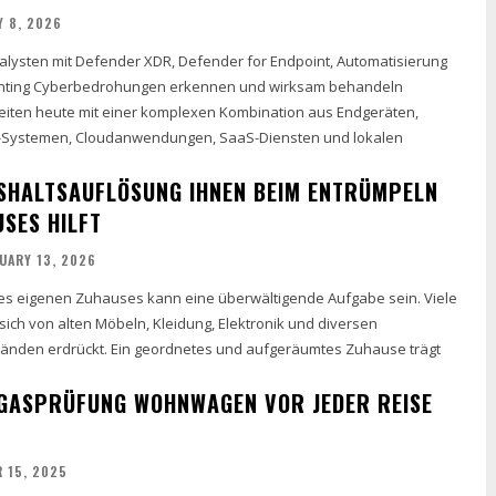
Y 8, 2026
alysten mit Defender XDR, Defender for Endpoint, Automatisierung
nting Cyberbedrohungen erkennen und wirksam behandeln
iten heute mit einer komplexen Kombination aus Endgeräten,
il-Systemen, Cloudanwendungen, SaaS-Diensten und lokalen
USHALTSAUFLÖSUNG IHNEN BEIM ENTRÜMPELN
USES HILFT
UARY 13, 2026
es eigenen Zuhauses kann eine überwältigende Aufgabe sein. Viele
ich von alten Möbeln, Kleidung, Elektronik und diversen
änden erdrückt. Ein geordnetes und aufgeräumtes Zuhause trägt
GASPRÜFUNG WOHNWAGEN VOR JEDER REISE
 15, 2025