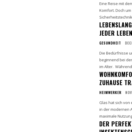
Eine Reise mit de
Komfort. Doch um d
Sicherheitstechnik
LEBENSLANG
JEDER LEBE
GESUNDHEIT
DEC
Die Bedürfnisse u
beginnend bei den
im Alter. 
WOHNKOMFOR
ZUHAUSE T
HEIMWERKER
NOV
Glas hat sich von
in der modernen Architektur entwickel
maximale Nutzung 
DER PERFEK