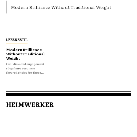
Modern Brilliance Without Traditional Weight
LEBENSSTIL
Modern Brilliance
Without Traditional
Weight
Oval diamond engagement
rings have become a
favored choice for those...
HEIMWERKER