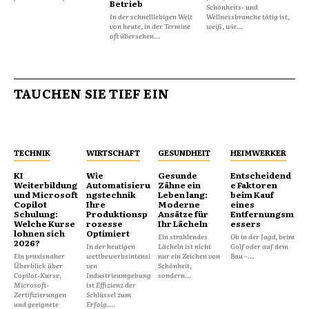
Betrieb
Schönheits- und
In der schnelllebigen Welt
Wellnessbranche tätig ist,
von heute, in der Termine
weiß, wie...
oft übersehen...
TAUCHEN SIE TIEF EIN
TECHNIK
WIRTSCHAFT
GESUNDHEIT
HEIMWERKER
KI
Wie
Gesunde
Entscheidend
Weiterbildung
Automatisieru
Zähne ein
e Faktoren
und Microsoft
ngstechnik
Leben lang:
beim Kauf
Copilot
Ihre
Moderne
eines
Schulung:
Produktionsp
Ansätze für
Entfernungsm
Welche Kurse
rozesse
Ihr Lächeln
essers
lohnen sich
Optimiert
Ein strahlendes
Ob in der Jagd, beim
2026?
In der heutigen
Lächeln ist nicht
Golf oder auf dem
Ein praxisnaher
wettbewerbsintensi
nur ein Zeichen von
Bau –...
Überblick über
ven
Schönheit,
Copilot-Kurse,
Industrieumgebung
sondern...
Microsoft-
ist Effizienz der
Zertifizierungen
Schlüssel zum
und geeignete
Erfolg....