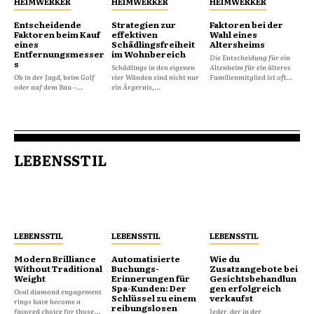
HEIMWERKER
HEIMWERKER
HEIMWERKER
Entscheidende
Strategien zur
Faktoren bei der
Faktoren beim Kauf
effektiven
Wahl eines
eines
Schädlingsfreiheit
Altersheims
Entfernungsmesser
im Wohnbereich
Die Entscheidung für ein
s
Schädlinge in den eigenen
Altenheim für ein älteres
Ob in der Jagd, beim Golf
vier Wänden sind nicht nur
Familienmitglied ist oft...
oder auf dem Bau –...
ein Ärgernis,...
LEBENSSTIL
LEBENSSTIL
LEBENSSTIL
LEBENSSTIL
Modern Brilliance
Automatisierte
Wie du
Without Traditional
Buchungs-
Zusatzangebote bei
Weight
Erinnerungen für
Gesichtsbehandlun
Spa-Kunden: Der
gen erfolgreich
Oval diamond engagement
Schlüssel zu einem
verkaufst
rings have become a
reibungslosen
favored choice for those...
Jeder, der in der