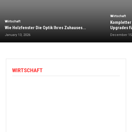
Wirtschaft
Wirtschaft
Kompletter
Wie Holzfenster Die Optik Ihres Zuhauses...
Upgrades fü
January 13, 2026
December 15,
WIRTSCHAFT