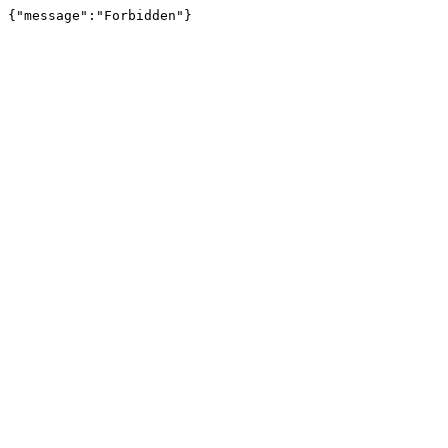
{"message":"Forbidden"}