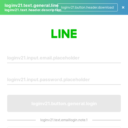
loginv21.text.general.line
loginv21.button.header.download
loginv21.text.header.description
L
o
g
i
n
loginv21.button.general.login
loginv21.text.emaillogin.note.1