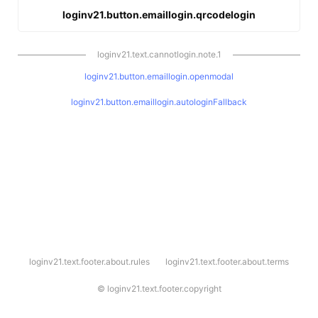
loginv21.button.emaillogin.qrcodelogin
loginv21.text.cannotlogin.note.1
loginv21.button.emaillogin.openmodal
loginv21.button.emaillogin.autologinFallback
l
loginv21.text.footer.about.rules
loginv21.text.footer.about.terms
o
g
i
©
loginv21.text.footer.copyright
n
v
2
1