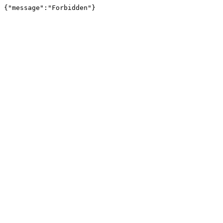
{"message":"Forbidden"}