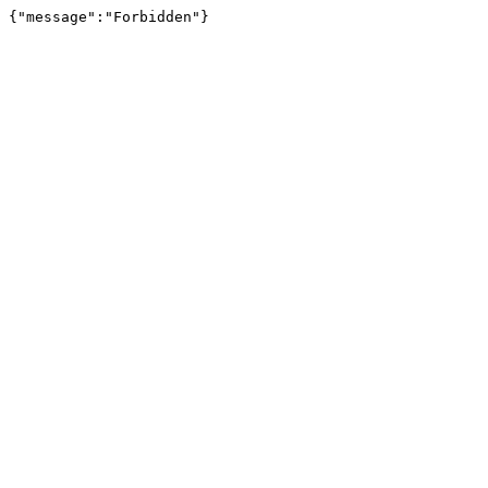
{"message":"Forbidden"}