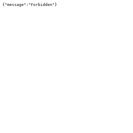
{"message":"Forbidden"}