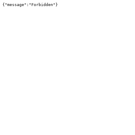
{"message":"Forbidden"}