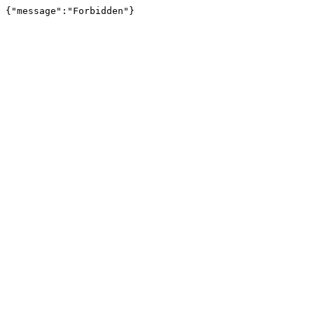
{"message":"Forbidden"}