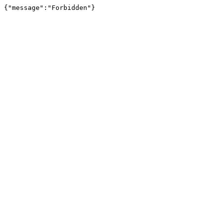
{"message":"Forbidden"}