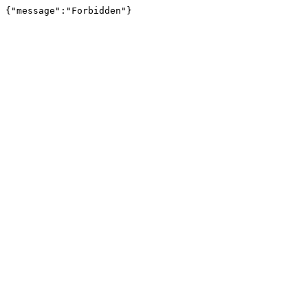
{"message":"Forbidden"}