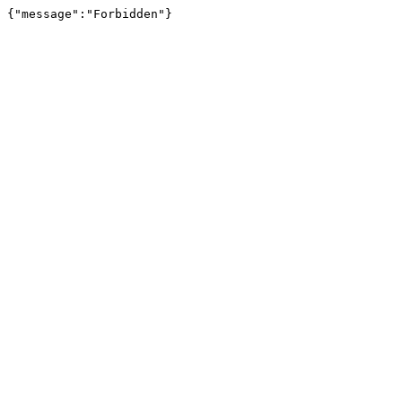
{"message":"Forbidden"}