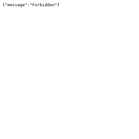
{"message":"Forbidden"}