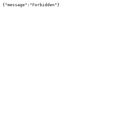
{"message":"Forbidden"}