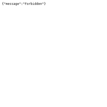
{"message":"Forbidden"}