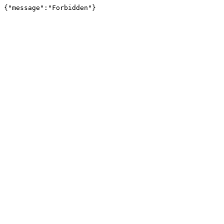
{"message":"Forbidden"}