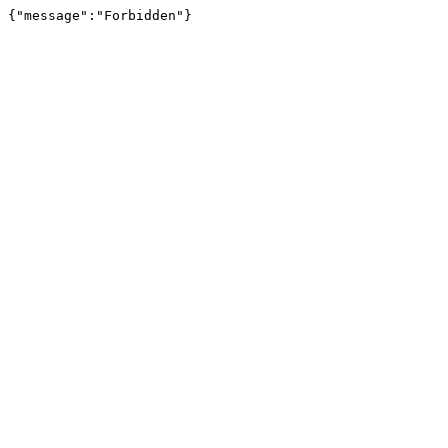
{"message":"Forbidden"}