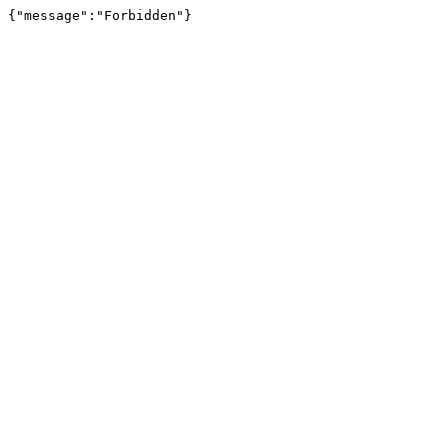
{"message":"Forbidden"}