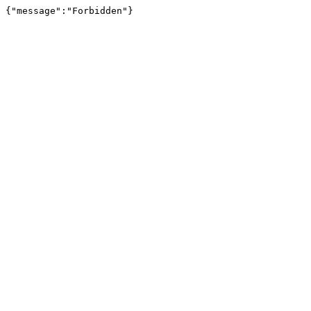
{"message":"Forbidden"}