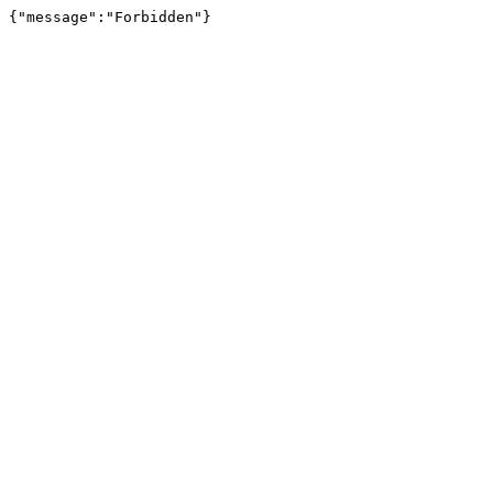
{"message":"Forbidden"}