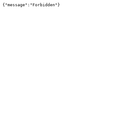
{"message":"Forbidden"}