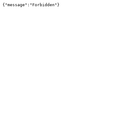
{"message":"Forbidden"}