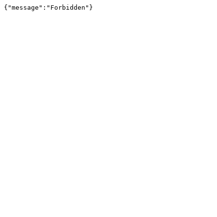
{"message":"Forbidden"}