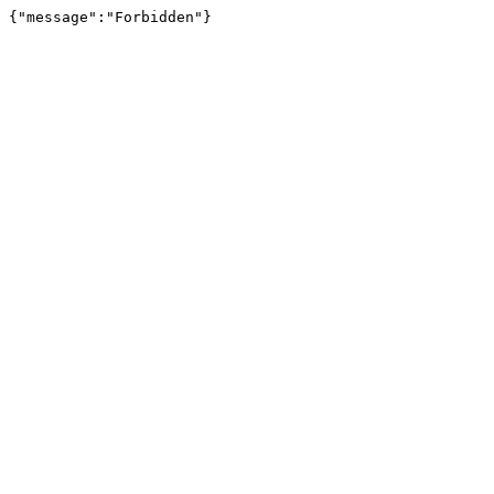
{"message":"Forbidden"}