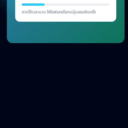
เริ่มต้น
หากใช้เวลานาน ให้รีเฟรชหรือกดปุ่มลองอีกครั้ง