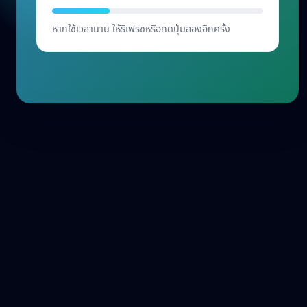
เริ่มต้น
หากใช้เวลานาน ให้รีเฟรชหรือกดปุ่มลองอีกครั้ง