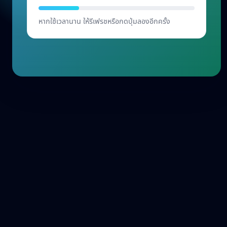
เริ่มต้น
หากใช้เวลานาน ให้รีเฟรชหรือกดปุ่มลองอีกครั้ง