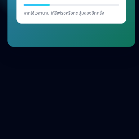
เริ่มต้น
หากใช้เวลานาน ให้รีเฟรชหรือกดปุ่มลองอีกครั้ง