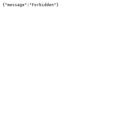
{"message":"Forbidden"}