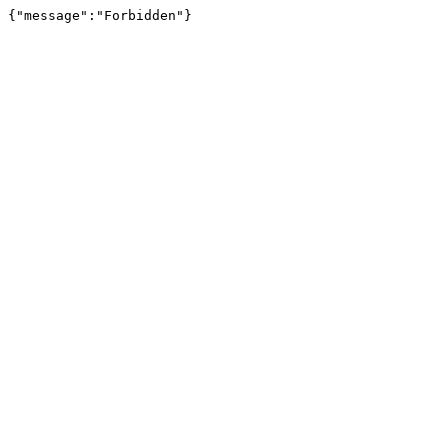
{"message":"Forbidden"}