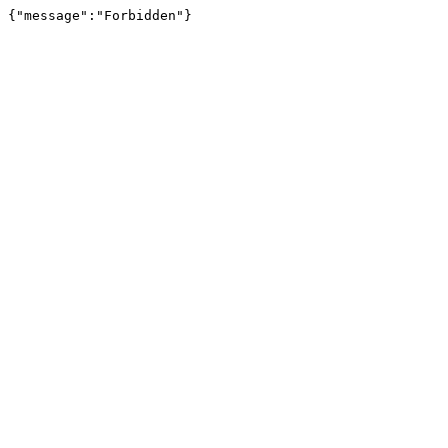
{"message":"Forbidden"}