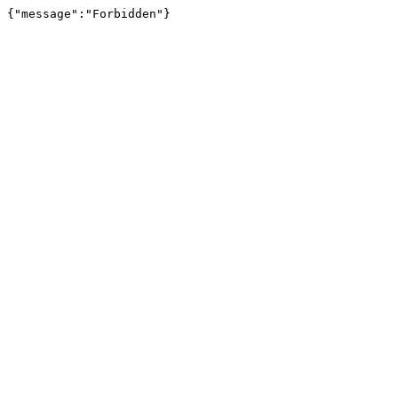
{"message":"Forbidden"}