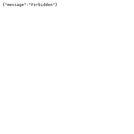
{"message":"Forbidden"}