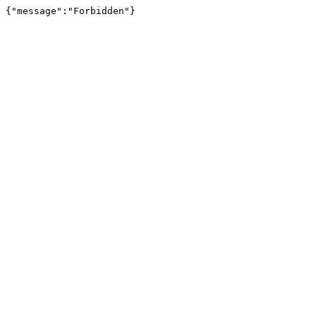
{"message":"Forbidden"}