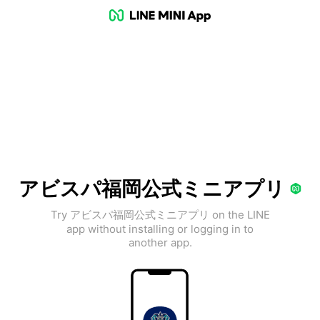
アビスパ福岡公式ミニアプリ
Try アビスパ福岡公式ミニアプリ on the LINE
app without installing or logging in to
another app.