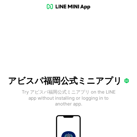
アビスパ福岡公式ミニアプリ
Try アビスパ福岡公式ミニアプリ on the LINE
app without installing or logging in to
another app.