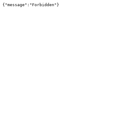
{"message":"Forbidden"}