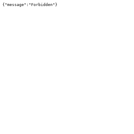
{"message":"Forbidden"}